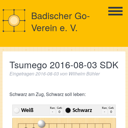
Badischer Go-
Verein e. V.
Tsumego 2016-08-03 SDK
Eingetragen
2016-08-03
von
Wilhelm Bühler
Schwarz am Zug, Schwarz soll leben:
Rang
Gefangene
Rang
Gefangene
Weiß
Schwarz
-
0
-
0