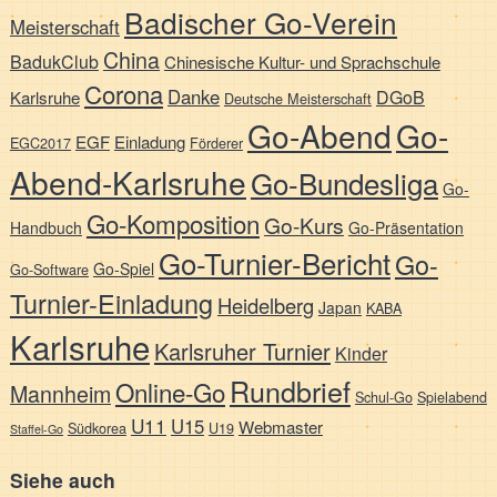
Badischer Go-Verein
Meisterschaft
China
BadukClub
Chinesische Kultur- und Sprachschule
Corona
Danke
DGoB
Karlsruhe
Deutsche Meisterschaft
Go-Abend
Go-
EGF
Einladung
EGC2017
Förderer
Abend-Karlsruhe
Go-Bundesliga
Go-
Go-Komposition
Go-Kurs
Handbuch
Go-Präsentation
Go-Turnier-Bericht
Go-
Go-Spiel
Go-Software
Turnier-Einladung
Heidelberg
Japan
KABA
Karlsruhe
Karlsruher Turnier
Kinder
Rundbrief
Online-Go
Mannheim
Schul-Go
Spielabend
U11
U15
Webmaster
Südkorea
U19
Staffel-Go
Siehe auch