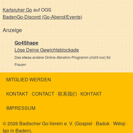
Karlsruher Go
auf OGS
BadenGo-Discord (Go-Abend/Events)
Anzeige
Go4Shape
Löse Deine Gewichts­blockade
Das etwas andere Online-Abnehm-Programm (nicht nur) für
Frauen
MITGLIED WERDEN
KONTAKT · CONTACT · 联系我们 · КОНТАКТ
IMPRESSUM
© 2026 Badischer Go-Verein e. V. (Gospiel · Baduk · Wéiqí ·
Igo in Baden).