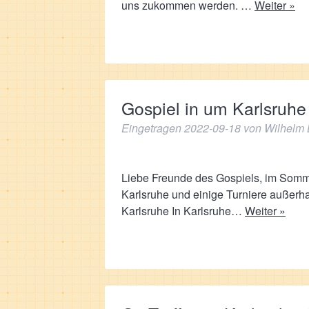
uns zukommen werden. …
Weiter »
Gospiel in um Karlsruh
Eingetragen
2022-09-18
von
Wilhelm 
Liebe Freunde des Gospiels, im Sommer
Karlsruhe und einige Turniere außerha
Karlsruhe In Karlsruhe…
Weiter »