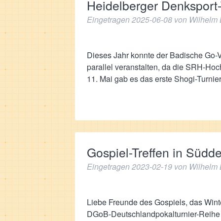
Heidelberger Denksport-
Eingetragen
2025-06-08
von
Wilhelm 
Dieses Jahr konnte der Badische Go-V
parallel veranstalten, da die SRH-Hoc
11. Mai gab es das erste Shogi-Turni
Gospiel-Treffen in Südd
Eingetragen
2023-02-19
von
Wilhelm 
Liebe Freunde des Gospiels, das Wint
DGoB-Deutschlandpokalturnier-Reihe fü