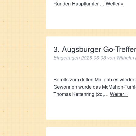
Runden Hauptturnier,…
Weiter »
3. Augsburger Go-Treffe
Eingetragen
2025-06-08
von
Wilhelm 
Bereits zum dritten Mal gab es wieder
Gewonnen wurde das McMahon-Turnier
Thomas Kettenring (2d,…
Weiter »