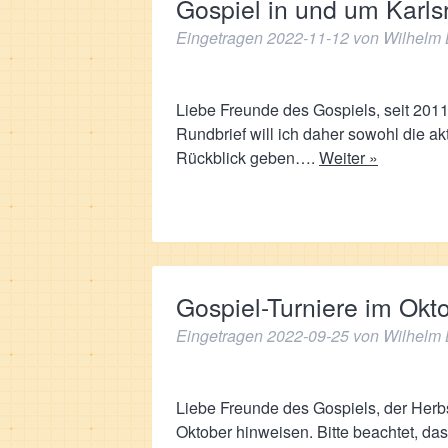
Gospiel in und um Karl
Eingetragen
2022-11-12
von
Wilhelm 
Liebe Freunde des Gospiels, seit 2011
Rundbrief will ich daher sowohl die 
Rückblick geben….
Weiter »
Gospiel-Turniere im Okt
Eingetragen
2022-09-25
von
Wilhelm 
Liebe Freunde des Gospiels, der Herb
Oktober hinweisen. Bitte beachtet, d