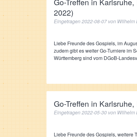
Go-Treffen in Karlsruh
2022)
Eingetragen
2022-08-07
von
Wilhelm 
Liebe Freunde des Gospiels, im August 
zudem gibt es weiter Go-Turniere im 
Württemberg sind vom DGoB-Lande
Go-Treffen in Karlsruh
Eingetragen
2022-05-30
von
Wilhelm 
Liebe Freunde des Gospiels, weitere 