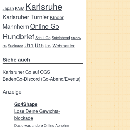
Karlsruhe
Japan
KABA
Karlsruher Turnier
Kinder
Online-Go
Mannheim
Rundbrief
Schul-Go
Spielabend
Staffel-
U11
U15
Webmaster
Südkorea
U19
Go
Siehe auch
Karlsruher Go
auf OGS
BadenGo-Discord (Go-Abend/Events)
Anzeige
Go4Shape
Löse Deine Gewichts­
blockade
Das etwas andere Online-Abnehm-