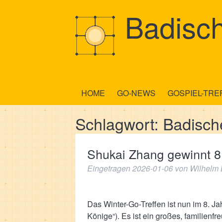
Badisch
HOME
GO-NEWS
GOSPIEL-TRE
Schlagwort:
Badisch
Shukai Zhang gewinnt 8.
Eingetragen
2026-01-06
von
Wilhelm 
Das Winter-Go-Treffen ist nun im 8. Ja
Könige“). Es ist ein großes, familienf