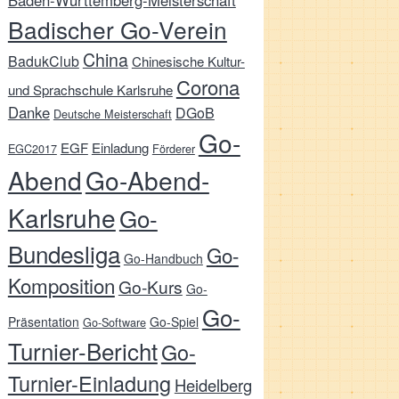
Baden-Württemberg-Meisterschaft
Badischer Go-Verein
China
BadukClub
Chinesische Kultur-
Corona
und Sprachschule Karlsruhe
Danke
DGoB
Deutsche Meisterschaft
Go-
EGF
Einladung
EGC2017
Förderer
Abend
Go-Abend-
Karlsruhe
Go-
Bundesliga
Go-
Go-Handbuch
Komposition
Go-Kurs
Go-
Go-
Präsentation
Go-Spiel
Go-Software
Turnier-Bericht
Go-
Turnier-Einladung
Heidelberg