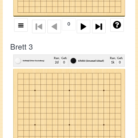
Brett 3
Rang
Gefangene
Rang
Gefangene
KaWeiqi3 (Peter Stackelberg)
Eifel03 (Emanuel Schaaf)
2d
0
1k
0