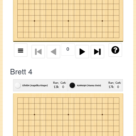
Brett 4
Rang
Gefangene
Rang
Gefangene
Eifel04 (Angelika Rieger)
KaWeiqi4 (Hanna Stein)
13k
0
17k
0