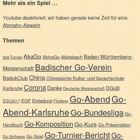
Mehr als ein Spiel …
Youtube deaktiviert, wir haben gerade keine Zeit für eine
Abmahn-Abwehr
Themen
AkaGo
Baden-Württemberg-
Alpirsbach
AlphaGo
9x9-Turnier
Badischer Go-Verein
Meisterschaft
China
BadukClub
Chinesische Kultur- und Sprachschule
Corona
Danke
DGoB
Karlsruhe
Deutsche Meisterschaft
Go-Abend
Go-
EGF
Einladung
EGC2017
Förderer
Abend-Karlsruhe
Go-Bundesliga
Go-
Go-Komposition
Go-Kurs
Handbuch
Go-Präsentation
Go-Turnier-Bericht
Go-
Go-Spiel
Go-Software