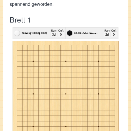
spannend geworden.
Brett 1
Rang
Gefangene
Rang
Gefangene
KaWeiqi1 (Liang Tian)
Eifel01 (Gabriel Wagner)
3d
0
2d
0