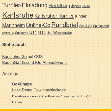
Turnier-Einladung
Heidelberg
Japan
KABA
Karlsruhe
Karlsruher Turnier
Kinder
Rundbrief
Online-Go
Mannheim
Schul-Go
Spielabend
U11
U15
Webmaster
Südkorea
U19
Staffel-Go
Siehe auch
Karlsruher Go
auf OGS
BadenGo-Discord (Go-Abend/Events)
Anzeige
Go4Shape
Löse Deine Gewichts­blockade
Das etwas andere Online-Abnehm-Programm (nicht nur) für
Frauen