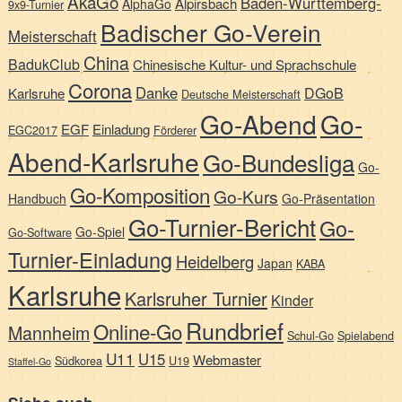
AkaGo
Baden-Württemberg-
Alpirsbach
AlphaGo
9x9-Turnier
Badischer Go-Verein
Meisterschaft
China
BadukClub
Chinesische Kultur- und Sprachschule
Corona
Danke
DGoB
Karlsruhe
Deutsche Meisterschaft
Go-Abend
Go-
EGF
Einladung
EGC2017
Förderer
Abend-Karlsruhe
Go-Bundesliga
Go-
Go-Komposition
Go-Kurs
Handbuch
Go-Präsentation
Go-Turnier-Bericht
Go-
Go-Spiel
Go-Software
Turnier-Einladung
Heidelberg
Japan
KABA
Karlsruhe
Karlsruher Turnier
Kinder
Rundbrief
Online-Go
Mannheim
Schul-Go
Spielabend
U11
U15
Webmaster
Südkorea
U19
Staffel-Go