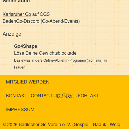
Siehe auch
Karlsruher Go
auf OGS
BadenGo-Discord (Go-Abend/Events)
Anzeige
Go4Shape
Löse Deine Gewichts­blockade
Das etwas andere Online-Abnehm-Programm (nicht nur) für
Frauen
MITGLIED WERDEN
KONTAKT · CONTACT · 联系我们 · КОНТАКТ
IMPRESSUM
© 2026 Badischer Go-Verein e. V. (Gospiel · Baduk · Wéiqí ·