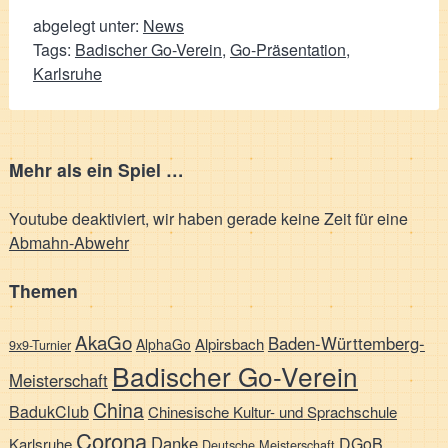
abgelegt unter:
News
Tags:
Badischer Go-Verein
,
Go-Präsentation
,
Karlsruhe
Mehr als ein Spiel …
Youtube deaktiviert, wir haben gerade keine Zeit für eine
Abmahn-Abwehr
Themen
AkaGo
Baden-Württemberg-
Alpirsbach
AlphaGo
9x9-Turnier
Badischer Go-Verein
Meisterschaft
China
BadukClub
Chinesische Kultur- und Sprachschule
Corona
Danke
DGoB
Karlsruhe
Deutsche Meisterschaft