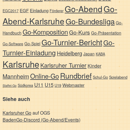
Go-Abend
Go-
EGF
Einladung
EGC2017
Förderer
Abend-Karlsruhe
Go-Bundesliga
Go-
Go-Komposition
Go-Kurs
Handbuch
Go-Präsentation
Go-Turnier-Bericht
Go-
Go-Spiel
Go-Software
Turnier-Einladung
Heidelberg
Japan
KABA
Karlsruhe
Karlsruher Turnier
Kinder
Rundbrief
Online-Go
Mannheim
Schul-Go
Spielabend
U11
U15
Webmaster
Südkorea
U19
Staffel-Go
Siehe auch
Karlsruher Go
auf OGS
BadenGo-Discord (Go-Abend/Events)