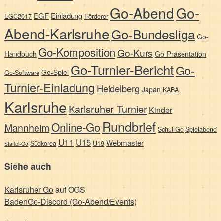
Go-Abend
Go-
EGF
Einladung
EGC2017
Förderer
Abend-Karlsruhe
Go-Bundesliga
Go-
Go-Komposition
Go-Kurs
Handbuch
Go-Präsentation
Go-Turnier-Bericht
Go-
Go-Spiel
Go-Software
Turnier-Einladung
Heidelberg
Japan
KABA
Karlsruhe
Karlsruher Turnier
Kinder
Rundbrief
Online-Go
Mannheim
Schul-Go
Spielabend
U11
U15
Webmaster
Südkorea
U19
Staffel-Go
Siehe auch
Karlsruher Go
auf OGS
BadenGo-Discord (Go-Abend/Events)