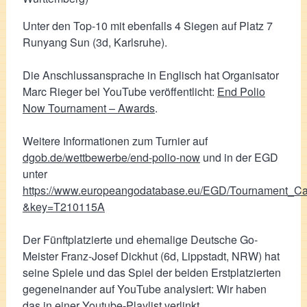
Unter den Top-10 mit ebenfalls 4 Siegen auf Platz 7
Runyang Sun (3d, Karlsruhe).
Die Anschlussansprache in Englisch hat Organisator
Marc Rieger bei YouTube veröffentlicht:
End Polio
Now Tournament – Awards
.
Weitere Informationen zum Turnier auf
dgob.de/wettbewerbe/end-polio-now
und in der EGD
unter
https://www.europeangodatabase.eu/EGD/Tournament_Ca
&key=T210115A
Der Fünftplatzierte und ehemalige Deutsche Go-
Meister Franz-Josef Dickhut (6d, Lippstadt, NRW) hat
seine Spiele und das Spiel der beiden Erstplatzierten
gegeneinander auf YouTube analysiert: Wir haben
das in einer
Youtube-Playlist verlinkt
.