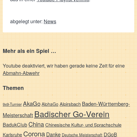
abgelegt unter:
News
Mehr als ein Spiel …
Youtube deaktiviert, wir haben gerade keine Zeit für eine
Abmahn-Abwehr
Themen
AkaGo
Baden-Württemberg-
Alpirsbach
AlphaGo
9x9-Turnier
Badischer Go-Verein
Meisterschaft
China
BadukClub
Chinesische Kultur- und Sprachschule
Corona
Danke
DGoB
Karlsruhe
Deutsche Meisterschaft