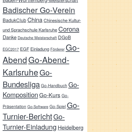
Baden-Württemberg-Meisterschaft
Badischer Go-Verein
China
BadukClub
Chinesische Kultur-
Corona
und Sprachschule Karlsruhe
Danke
DGoB
Deutsche Meisterschaft
Go-
EGF
Einladung
EGC2017
Förderer
Abend
Go-Abend-
Karlsruhe
Go-
Bundesliga
Go-
Go-Handbuch
Komposition
Go-Kurs
Go-
Go-
Präsentation
Go-Spiel
Go-Software
Turnier-Bericht
Go-
Turnier-Einladung
Heidelberg