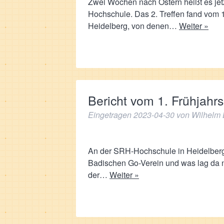
Zwei Wochen nach Ostern heißt es jet
Hochschule. Das 2. Treffen fand vom 1
Heidelberg, von denen…
Weiter »
Bericht vom 1. Frühjahr
Eingetragen
2023-04-30
von
Wilhelm 
An der SRH-Hochschule in Heidelberg 
Badischen Go-Verein und was lag da n
der…
Weiter »