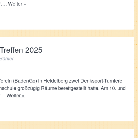
er….
Weiter »
Treffen 2025
Bühler
erein (BadenGo) in Heidelberg zwei Denksport-Turniere
hschule großzügig Räume bereitgestellt hatte. Am 10. und
er…
Weiter »