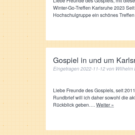
Liebe Freunde des Gospiels, mit diese
Winter-Go-Treffen Karlsruhe 2023 Seit
Hochschulgruppe ein schönes Treff
Gospiel in und um Karl
Eingetragen
2022-11-12
von
Wilhelm 
Liebe Freunde des Gospiels, seit 2011
Rundbrief will ich daher sowohl die 
Rückblick geben….
Weiter »