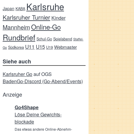
Karlsruhe
Japan
KABA
Karlsruher Turnier
Kinder
Online-Go
Mannheim
Rundbrief
Schul-Go
Spielabend
Staffel-
U11
U15
Webmaster
Südkorea
U19
Go
Siehe auch
Karlsruher Go
auf OGS
BadenGo-Discord (Go-Abend/Events)
Anzeige
Go4Shape
Löse Deine Gewichts­
blockade
Das etwas andere Online-Abnehm-