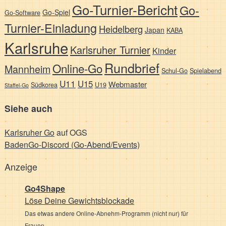
Go-Turnier-Bericht
Go-
Go-Spiel
Go-Software
Turnier-Einladung
Heidelberg
Japan
KABA
Karlsruhe
Karlsruher Turnier
Kinder
Rundbrief
Online-Go
Mannheim
Schul-Go
Spielabend
U11
U15
Webmaster
Südkorea
U19
Staffel-Go
Siehe auch
Karlsruher Go
auf OGS
BadenGo-Discord (Go-Abend/Events)
Anzeige
Go4Shape
Löse Deine Gewichts­blockade
Das etwas andere Online-Abnehm-Programm (nicht nur) für
Frauen