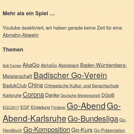
Mehr als ein Spiel …
Youtube deaktiviert, wir haben gerade keine Zeit für eine
Abmahn-Abwehr
Themen
AkaGo
Baden-Württemberg-
Alpirsbach
AlphaGo
9x9-Turnier
Badischer Go-Verein
Meisterschaft
China
BadukClub
Chinesische Kultur- und Sprachschule
Corona
Danke
DGoB
Karlsruhe
Deutsche Meisterschaft
Go-Abend
Go-
EGF
Einladung
EGC2017
Förderer
Abend-Karlsruhe
Go-Bundesliga
Go-
Go-Komposition
Go-Kurs
Handbuch
Go-Präsentation