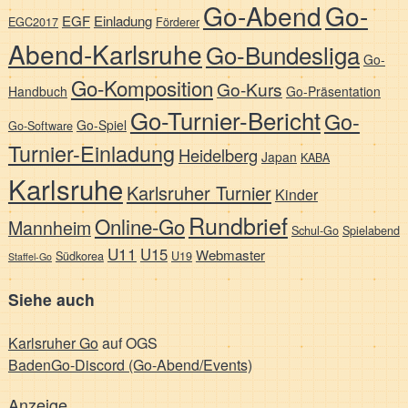
Go-Abend
Go-
EGF
Einladung
EGC2017
Förderer
Abend-Karlsruhe
Go-Bundesliga
Go-
Go-Komposition
Go-Kurs
Handbuch
Go-Präsentation
Go-Turnier-Bericht
Go-
Go-Spiel
Go-Software
Turnier-Einladung
Heidelberg
Japan
KABA
Karlsruhe
Karlsruher Turnier
Kinder
Rundbrief
Online-Go
Mannheim
Schul-Go
Spielabend
U11
U15
Webmaster
Südkorea
U19
Staffel-Go
Siehe auch
Karlsruher Go
auf OGS
BadenGo-Discord (Go-Abend/Events)
Anzeige