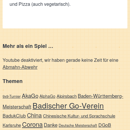
und Pizza (auch vegetarisch).
Mehr als ein Spiel …
Youtube deaktiviert, wir haben gerade keine Zeit für eine
Abmahn-Abwehr
Themen
AkaGo
Baden-Württemberg-
Alpirsbach
AlphaGo
9x9-Turnier
Badischer Go-Verein
Meisterschaft
China
BadukClub
Chinesische Kultur- und Sprachschule
Corona
Danke
DGoB
Karlsruhe
Deutsche Meisterschaft