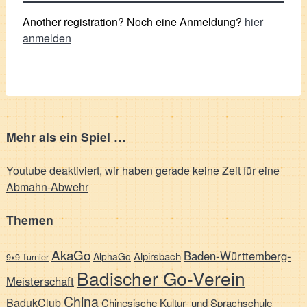
Another registration? Noch eine Anmeldung?
hier
anmelden
Mehr als ein Spiel …
Youtube deaktiviert, wir haben gerade keine Zeit für eine
Abmahn-Abwehr
Themen
AkaGo
Baden-Württemberg-
Alpirsbach
AlphaGo
9x9-Turnier
Badischer Go-Verein
Meisterschaft
China
BadukClub
Chinesische Kultur- und Sprachschule