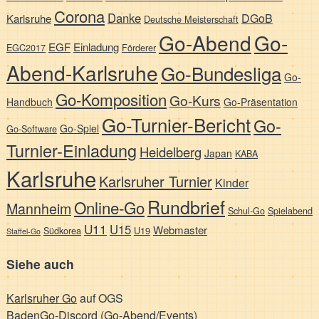
Corona
Danke
DGoB
Karlsruhe
Deutsche Meisterschaft
Go-Abend
Go-
EGF
Einladung
EGC2017
Förderer
Abend-Karlsruhe
Go-Bundesliga
Go-
Go-Komposition
Go-Kurs
Handbuch
Go-Präsentation
Go-Turnier-Bericht
Go-
Go-Spiel
Go-Software
Turnier-Einladung
Heidelberg
Japan
KABA
Karlsruhe
Karlsruher Turnier
Kinder
Rundbrief
Online-Go
Mannheim
Schul-Go
Spielabend
U11
U15
Webmaster
Südkorea
U19
Staffel-Go
Siehe auch
Karlsruher Go
auf OGS
BadenGo-Discord (Go-Abend/Events)