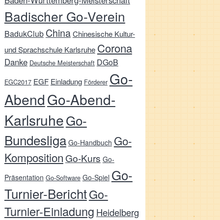
Baden-Württemberg-Meisterschaft
Badischer Go-Verein
China
BadukClub
Chinesische Kultur-
Corona
und Sprachschule Karlsruhe
Danke
DGoB
Deutsche Meisterschaft
Go-
EGF
Einladung
EGC2017
Förderer
Abend
Go-Abend-
Karlsruhe
Go-
Bundesliga
Go-
Go-Handbuch
Komposition
Go-Kurs
Go-
Go-
Präsentation
Go-Spiel
Go-Software
Turnier-Bericht
Go-
Turnier-Einladung
Heidelberg