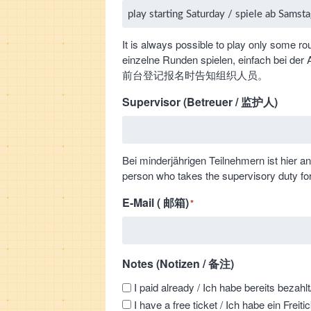
It is always possible to play only some rou
einzelne Runden spielen, einfach 
前台登记报名时告知组织人员。
Supervisor (Betreuer / 监护人)
Bei minderjährigen Teilnehmern ist hier 
person who takes the supervisory d
E-Mail ( 邮箱)
*
Notes (Notizen / 备注)
I paid already / Ich habe bereits be
I have a free ticket / Ich habe ein 