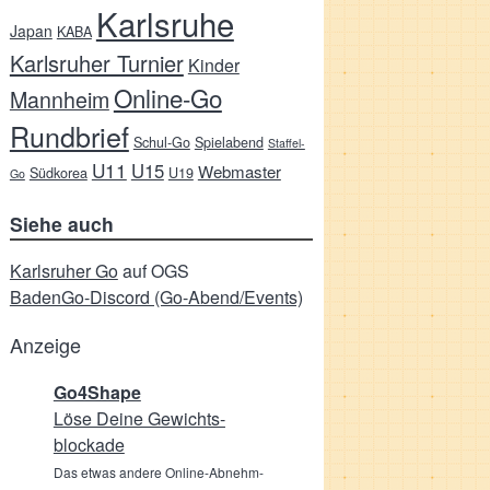
Karlsruhe
Japan
KABA
Karlsruher Turnier
Kinder
Online-Go
Mannheim
Rundbrief
Schul-Go
Spielabend
Staffel-
U11
U15
Webmaster
Südkorea
U19
Go
Siehe auch
Karlsruher Go
auf OGS
BadenGo-Discord (Go-Abend/Events)
Anzeige
Go4Shape
Löse Deine Gewichts­
blockade
Das etwas andere Online-Abnehm-