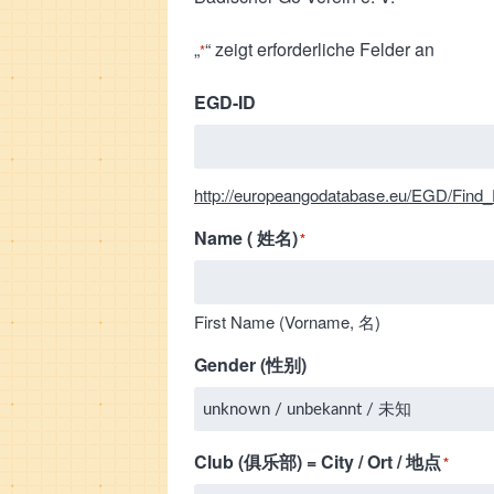
„
“ zeigt erforderliche Felder an
*
EGD-ID
http://europeangodatabase.eu/EGD/Find_
Name ( 姓名)
*
First Name (Vorname, 名)
Gender (性别)
Club (俱乐部) = City / Ort / 地点
*