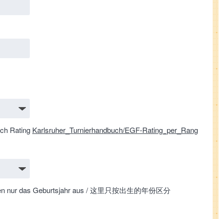
nach Rating
Karlsruher_Turnierhandbuch/EGF-Rating_per_Rang
wir werten nur das Geburtsjahr aus / 这里只按出生的年份区分