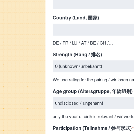
Country (Land, 国家)
DE / FR / LU / AT / BE / CH /…
Strength (Rang / 排名)
We use rating for the pairing / wir losen 
Age group (Altersgruppe, 年龄组别)
only the year of birth is relevant / 
Participation (Teilnahme / 参与形式)
*