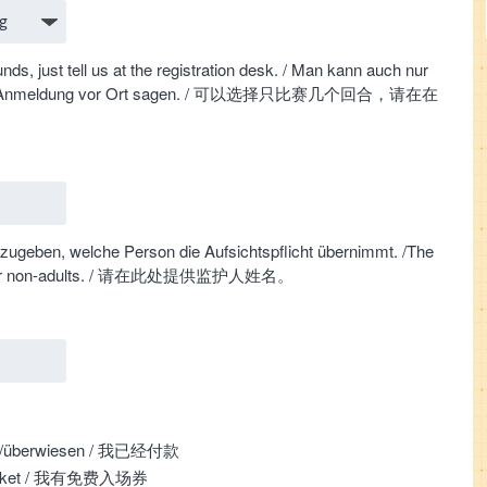
nds, just tell us at the registration desk. / Man kann auch nur
bei der Anmeldung vor Ort sagen. / 可以选择只比赛几个回合，请在在
anzugeben, welche Person die Aufsichtspflicht übernimmt. /The
uty for non-adults. / 请在此处提供监护人姓名。
zahlt/überwiesen / 我已经付款
Freiticket / 我有免费入场券