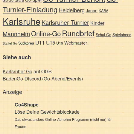
Go-Software
Turnier-Einladung
Heidelberg
Japan
KABA
Karlsruhe
Karlsruher Turnier
Kinder
Rundbrief
Online-Go
Mannheim
Schul-Go
Spielabend
U11
U15
Webmaster
Südkorea
U19
Staffel-Go
Siehe auch
Karlsruher Go
auf OGS
BadenGo-Discord (Go-Abend/Events)
Anzeige
Go4Shape
Löse Deine Gewichts­blockade
Das etwas andere Online-Abnehm-Programm (nicht nur) für
Frauen