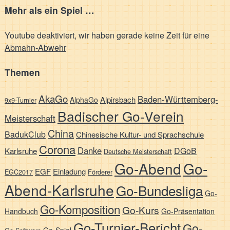
Mehr als ein Spiel …
Youtube deaktiviert, wir haben gerade keine Zeit für eine
Abmahn-Abwehr
Themen
AkaGo
Baden-Württemberg-
Alpirsbach
AlphaGo
9x9-Turnier
Badischer Go-Verein
Meisterschaft
China
BadukClub
Chinesische Kultur- und Sprachschule
Corona
Danke
DGoB
Karlsruhe
Deutsche Meisterschaft
Go-Abend
Go-
EGF
Einladung
EGC2017
Förderer
Abend-Karlsruhe
Go-Bundesliga
Go-
Go-Komposition
Go-Kurs
Handbuch
Go-Präsentation
Go-Turnier-Bericht
Go-
Go-Spiel