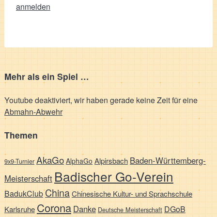
anmelden
Mehr als ein Spiel …
Youtube deaktiviert, wir haben gerade keine Zeit für eine
Abmahn-Abwehr
Themen
AkaGo
Baden-Württemberg-
Alpirsbach
AlphaGo
9x9-Turnier
Badischer Go-Verein
Meisterschaft
China
BadukClub
Chinesische Kultur- und Sprachschule
Corona
Danke
DGoB
Karlsruhe
Deutsche Meisterschaft