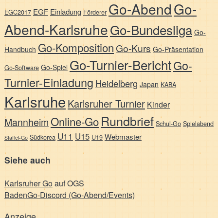
Go-Abend
Go-
EGF
Einladung
EGC2017
Förderer
Abend-Karlsruhe
Go-Bundesliga
Go-
Go-Komposition
Go-Kurs
Handbuch
Go-Präsentation
Go-Turnier-Bericht
Go-
Go-Spiel
Go-Software
Turnier-Einladung
Heidelberg
Japan
KABA
Karlsruhe
Karlsruher Turnier
Kinder
Rundbrief
Online-Go
Mannheim
Schul-Go
Spielabend
U11
U15
Webmaster
Südkorea
U19
Staffel-Go
Siehe auch
Karlsruher Go
auf OGS
BadenGo-Discord (Go-Abend/Events)
Anzeige