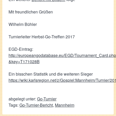
Mit freundlichen Grüßen
Wilhelm Bühler
Turnierleiter Herbst-Go-Treffen 2017
EGD-Eintrag:
http://europeangodatabase.eu/EGD/Tournament_Card.ph
&key=T171028B
Ein bisschen Statistik und die weiteren Sieger
https://wiki.karlsregion.net/z/Gospiel:Mannheim/Turnier/2
abgelegt unter:
Go-Turnier
Tags:
Go-Turnier-Bericht
,
Mannheim