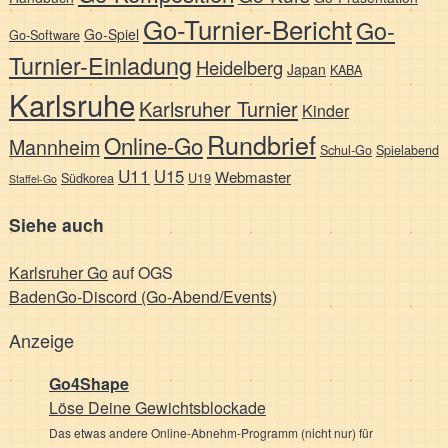
Go-Turnier-Bericht
Go-
Go-Spiel
Go-Software
Turnier-Einladung
Heidelberg
Japan
KABA
Karlsruhe
Karlsruher Turnier
Kinder
Rundbrief
Online-Go
Mannheim
Schul-Go
Spielabend
U11
U15
Webmaster
Südkorea
U19
Staffel-Go
Siehe auch
Karlsruher Go
auf OGS
BadenGo-Discord (Go-Abend/Events)
Anzeige
Go4Shape
Löse Deine Gewichts­blockade
Das etwas andere Online-Abnehm-Programm (nicht nur) für