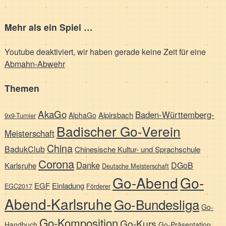
Mehr als ein Spiel …
Youtube deaktiviert, wir haben gerade keine Zeit für eine
Abmahn-Abwehr
Themen
AkaGo
Baden-Württemberg-
Alpirsbach
AlphaGo
9x9-Turnier
Badischer Go-Verein
Meisterschaft
China
BadukClub
Chinesische Kultur- und Sprachschule
Corona
Danke
DGoB
Karlsruhe
Deutsche Meisterschaft
Go-Abend
Go-
EGF
Einladung
EGC2017
Förderer
Abend-Karlsruhe
Go-Bundesliga
Go-
Go-Komposition
Go-Kurs
Handbuch
Go-Präsentation