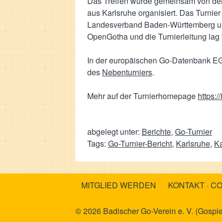
Das Treffen wurde gemeinsam von de
aus Karlsruhe organisiert. Das Turnie
Landesverband Baden-Württemberg un
OpenGotha und die Turnierleitung lag 
In der europäischen Go-Datenbank EG
des
Nebenturniers
.
Mehr auf der Turnierhomepage
https:
abgelegt unter:
Berichte
,
Go-Turnier
Tags:
Go-Turnier-Bericht
,
Karlsruhe
,
Ka
MITGLIED WERDEN
KONTAKT · C
© 2026 Badischer Go-Verein e. V. (Gospiel