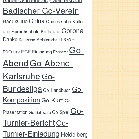
Baden-Württemberg-Meisterschaft
Badischer Go-Verein
China
BadukClub
Chinesische Kultur-
Corona
und Sprachschule Karlsruhe
Danke
DGoB
Deutsche Meisterschaft
Go-
EGF
Einladung
EGC2017
Förderer
Abend
Go-Abend-
Karlsruhe
Go-
Bundesliga
Go-
Go-Handbuch
Komposition
Go-Kurs
Go-
Go-
Präsentation
Go-Spiel
Go-Software
Turnier-Bericht
Go-
Turnier-Einladung
Heidelberg