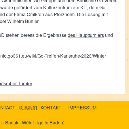
r Akademischen Go-Gruppe und dem Badische Go-Verein
r wurde gefördert vom Kulturzentrum am KIT, dem Go-
d der Firma Omikron aus Pforzheim. Die Losung mit
bei Wilhelm Bühler.
D stehen bereits die Ergebnisse
des Hauptturniers
und
//info.go361.eu/wiki/Go-Treffen/Karlsruhe/2023/Winter
rlsruher Turnier
ONTACT · 联系我们 · КОНТАКТ
IMPRESSUM
 · Baduk · Wéiqí · Igo in Baden).