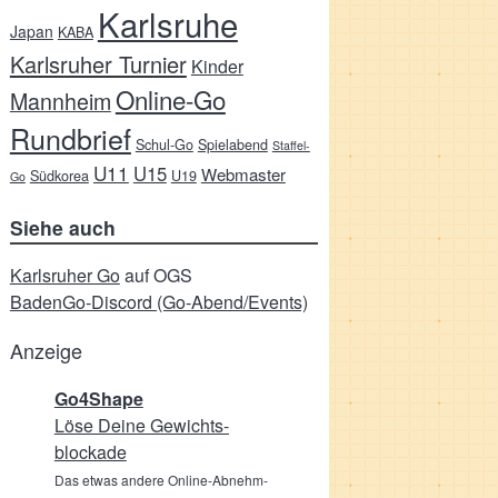
Karlsruhe
Japan
KABA
Karlsruher Turnier
Kinder
Online-Go
Mannheim
Rundbrief
Schul-Go
Spielabend
Staffel-
U11
U15
Webmaster
Südkorea
U19
Go
Siehe auch
Karlsruher Go
auf OGS
BadenGo-Discord (Go-Abend/Events)
Anzeige
Go4Shape
Löse Deine Gewichts­
blockade
Das etwas andere Online-Abnehm-